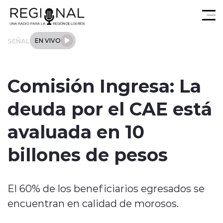
Click acá para ir directamente al contenido
SEÑAL
EN VIVO
Actualidad
Comisión Ingresa: La
Los Ríos
deuda por el CAE está
Regional
avaluada en 10
Tendencias
billones de pesos
Internacional
El 60% de los beneficiarios egresados se
Deportes
encuentran en calidad de morosos.
Entrevistas