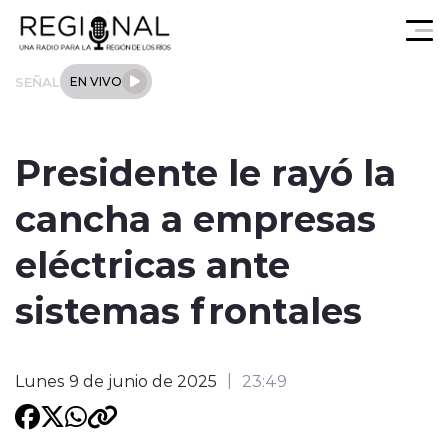
Click acá para ir directamente al contenido
SEÑAL
EN VIVO
Actualidad
Presidente le rayó la
Los Ríos
cancha a empresas
Regional
eléctricas ante
Tendencias
sistemas frontales
Internacional
Lunes 9 de junio de 2025
23:49
Deportes
Entrevistas