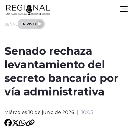
Click acá para ir directamente al contenido
SEÑAL
EN VIVO
Actualidad
Senado rechaza
Los Ríos
levantamiento del
Regional
secreto bancario por
Tendencias
vía administrativa
Internacional
Miércoles 10 de junio de 2026
10:03
Deportes
Entrevistas