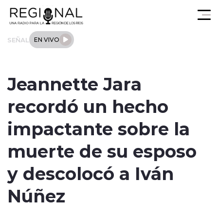
Click acá para ir directamente al contenido
SEÑAL
EN VIVO
Actualidad
Jeannette Jara
Los Ríos
recordó un hecho
Regional
impactante sobre la
Tendencias
muerte de su esposo
Internacional
y descolocó a Iván
Deportes
Núñez
Entrevistas