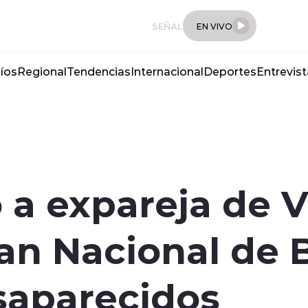
SEÑAL
EN VIVO
íos
Regional
Tendencias
Internacional
Deportes
Entrevist
 a expareja de V
lan Nacional de
saparecidos