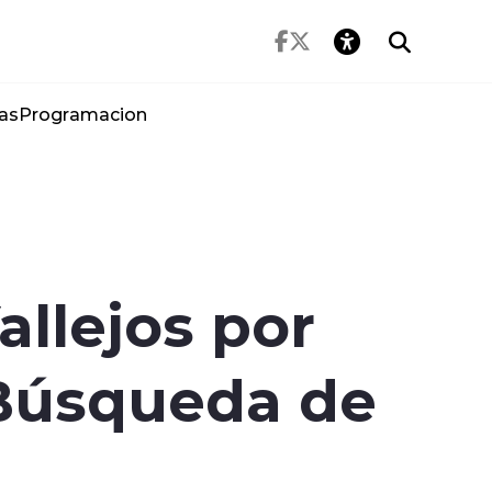
as
Programacion
allejos por
 Búsqueda de