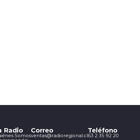
a Radio
Correo
Teléfono
iénes Somos
ventas@radioregional.cl
63 2 35 92 20