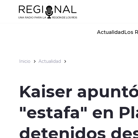
Click acá para ir directamente al contenido
Actualidad
Los R
Inicio
Actualidad
Kaiser apuntó
"estafa" en P
detenidos de