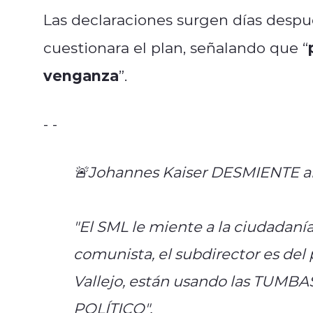
Las declaraciones surgen días desp
cuestionara el plan, señalando que “
venganza
”.
- -
🚨Johannes Kaiser DESMIENTE al 
"El SML le miente a la ciudadanía
comunista, el subdirector es del
Vallejo, están usando las TUMBA
POLÍTICO".
pic.twitter.com/Xna