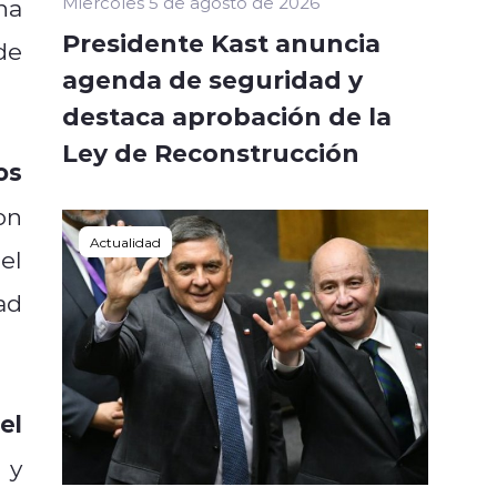
Miércoles 5 de agosto de 2026
na
Presidente Kast anuncia
de
agenda de seguridad y
destaca aprobación de la
Ley de Reconstrucción
os
on
Actualidad
el
ad
el
s
y