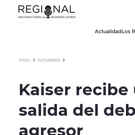
Click acá para ir directamente al contenido
Actualidad
Los R
Inicio
Actualidad
Kaiser recibe 
salida del de
agresor