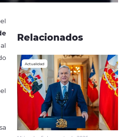
el
de
Relacionados
al
do
Actualidad
el
co
,
 a
sa