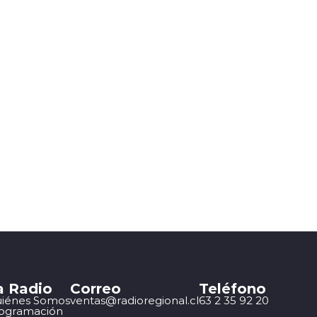
a Radio
Correo
Teléfono
iénes Somos
ventas@radioregional.cl
63 2 35 92 20
ogramación