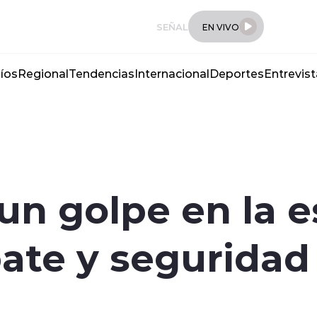
SEÑAL
EN VIVO
íos
Regional
Tendencias
Internacional
Deportes
Entrevist
un golpe en la e
bate y seguridad