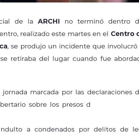
ARCHI
cial de la
no terminó dentro d
Centro 
uentro, realizado este martes en el
ica
, se produjo un incidente que involucró 
 se retiraba del lugar cuando fue aborda
 jornada marcada por las declaraciones d
Punta Peu
bertario sobre los presos d
e
l gobierno suyo
los va a mandar a todos
indulto a condenados por delitos de le