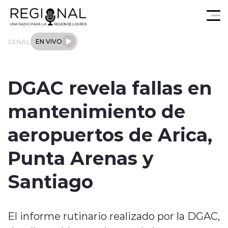
Click acá para ir directamente al contenido
SEÑAL
EN VIVO
Actualidad
DGAC revela fallas en
Los Ríos
mantenimiento de
Regional
aeropuertos de Arica,
Tendencias
Punta Arenas y
Internacional
Santiago
Deportes
El informe rutinario realizado por la DGAC,
Entrevistas