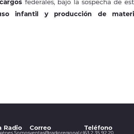
 cargos
federales, bajo la sospecha de est
uso infantil y producción de materi
a Radio
Correo
Teléfono
iénes Somos
ventas@radioregional.cl
63 2 35 92 20