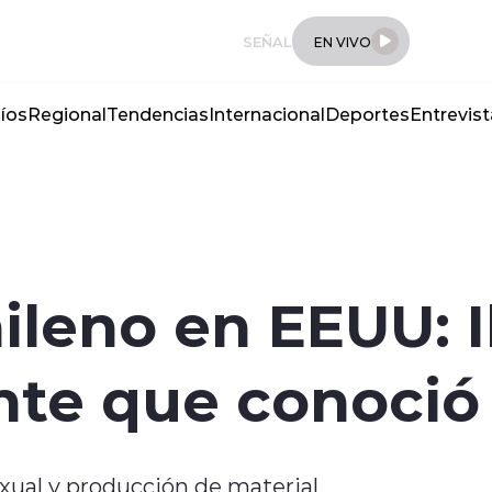
SEÑAL
EN VIVO
íos
Regional
Tendencias
Internacional
Deportes
Entrevist
ileno en EEUU: I
nte que conoció
xual y producción de material