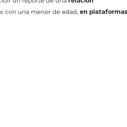
relación
cibir un reporte de una
en plataforma
to con una menor de edad,