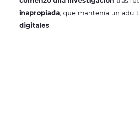
comenzó una investigación
tras re
inapropiada
, que mantenía un adul
digitales
.