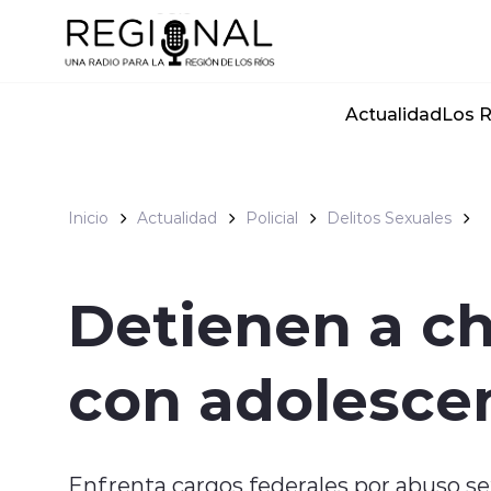
Click acá para ir directamente al contenido
Actualidad
Los R
Inicio
Actualidad
Policial
Delitos Sexuales
Detienen a ch
con adolesce
Enfrenta cargos federales por abuso se