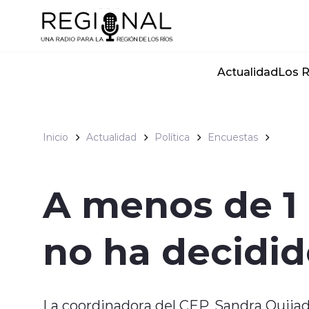
Click acá para ir directamente al contenido
Actualidad
Los R
Inicio
Actualidad
Política
Encuestas
A menos de 1 
no ha decidid
La coordinadora del CEP, Sandra Quijada