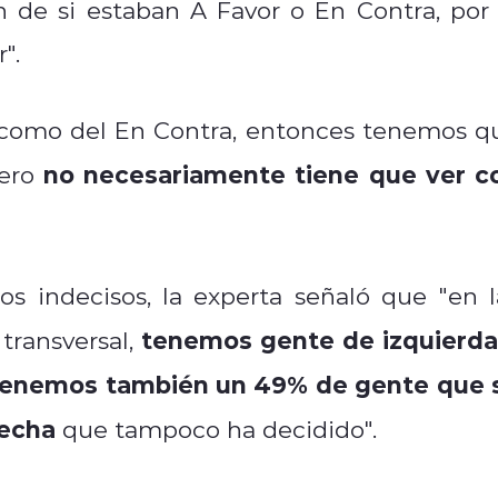
n de si estaban A Favor o En Contra, por 
".
r como del En Contra, entonces tenemos q
no necesariamente tiene que ver c
pero
os indecisos, la experta señaló que "en l
tenemos gente de izquierda
transversal,
 tenemos también un 49% de gente que 
recha
que tampoco ha decidido".