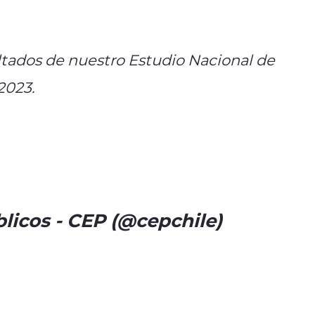
ultados de nuestro Estudio Nacional de
2023.
//t.co/WNh1Oi4sNC
licos - CEP (@cepchile)