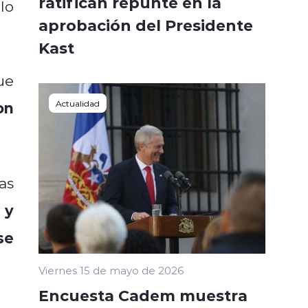
ratifican repunte en la
lo
aprobación del Presidente
Kast
ue
on
Actualidad
as
 y
se
Viernes 15 de mayo de 2026
Encuesta Cadem muestra