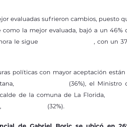
mejor evaluadas sufrieron cambios, puesto q
 como la mejor evaluada, bajó a un 46% 
Sebastián Piñera
hora le sigue
, con un 3
uras políticas con mayor aceptación están 
Claudio Orrego
itana,
(36%), el Ministro 
Rodol
lcalde de la comuna de La Florida,
Carolina Tohá
r,
(32%).
ncial de Gabriel Boric se ubicó en 2