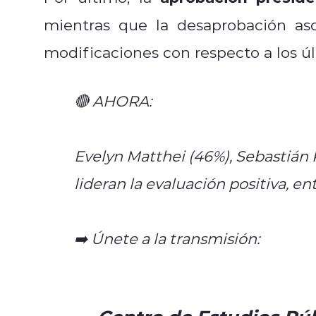
mientras que la desaprobación as
modificaciones con respecto a los ú
🔴 AHORA:
#EncuestaCEP
Evelyn Matthei (46%), Sebastián 
lideran la evaluación positiva, e
➡️ Únete a la transmisión:
https:/
pic.twitter.com/aGUQ9eEiyv