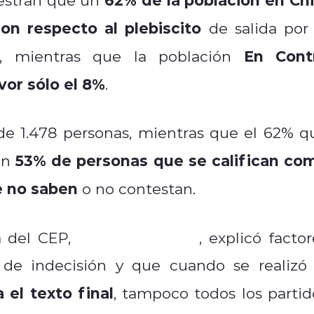
on respecto al plebiscito
de salida por 
En Cont
n, mientras que la población
vor sólo el 8%
.
 de 1.478 personas, mientras que el 62% q
53% de personas que se califican co
un
e no saben
o no contestan.
Sandra Quijada
a del CEP,
, explicó factor
e de indecisión y que cuando se realizó 
 el texto final
, tampoco todos los partid