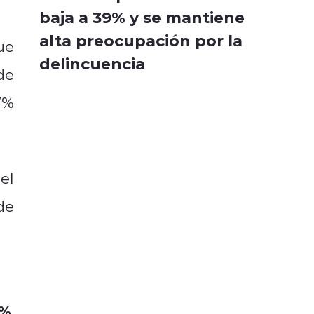
baja a 39% y se mantiene
alta preocupación por la
ue
delincuencia
de
7%
el
de
fo
6%
,