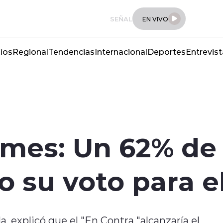
SEÑAL
EN VIVO
íos
Regional
Tendencias
Internacional
Deportes
Entrevist
mes: Un 62% de 
o su voto para el
, explicó que el "En Contra "alcanzaría el