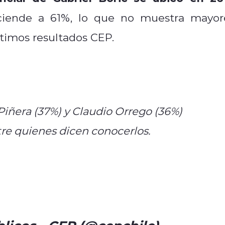
ciende a 61%, lo que no muestra mayor
ltimos resultados CEP.
Piñera (37%) y Claudio Orrego (36%)
ntre quienes dicen conocerlos.
/t.co/nzkYvdicYu