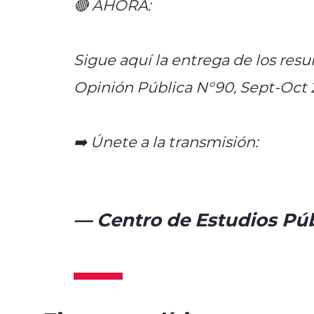
🔴 AHORA:
#EncuestaCEP
Sigue aquí la entrega de los res
Opinión Pública N°90, Sept-Oct 
➡️ Únete a la transmisión:
https:
pic.twitter.com/lxm9HK5T0E
— Centro de Estudios Púb
November 20, 2023