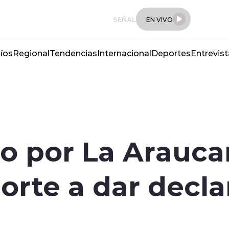
SEÑAL
EN VIVO
íos
Regional
Tendencias
Internacional
Deportes
Entrevist
o por La Araucan
norte a dar decl