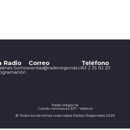
a Radio
Correo
Teléfono
iénes Somos
ventas@radioregional.cl
63 2 35 92 20
ogramación
Radio Regional
Camilo Henríquez 817 - Valdivia
© Todos los derechos reservados Radios Regionales 2026