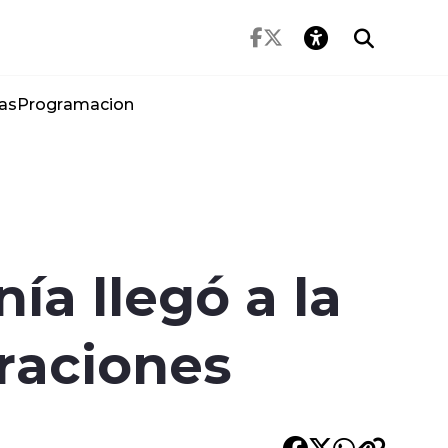
as
Programacion
ía llegó a la
araciones