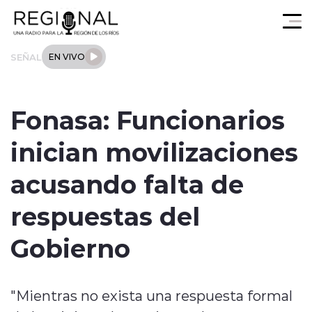
Click acá para ir directamente al contenido
SEÑAL
EN VIVO
Actualidad
Fonasa: Funcionarios
Los Ríos
inician movilizaciones
Regional
acusando falta de
Tendencias
respuestas del
Internacional
Gobierno
Deportes
"Mientras no exista una respuesta formal
Entrevistas