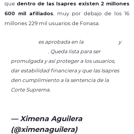
que
dentro de las Isapres existen 2 millones
600 mil afiliados
, muy por debajo de los 16
millones 229 mil usuarios de Fonasa.
#LeyCorta
es aprobada en la
@Camara_cl
y
@senadochile
. Queda lista para ser
promulgada y así proteger a los usuarios,
dar estabilidad financiera y que las Isapres
den cumplimiento a la sentencia de la
Corte Suprema.
pic.twitter.com/ptJuDwH5Tb
— Ximena Aguilera
(@ximenaguilera)
May 13,