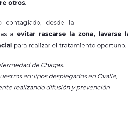
tre otros
.
do contagiado, desde la
seremi de sal
evitar rascarse la zona, lavarse l
onas a
cial
para realizar el tratamiento oportuno.
Enfermedad de Chagas.
uestros equipos desplegados en Ovalle,
nte realizando difusión y prevención
alDeLaEnfermedadDeChagas