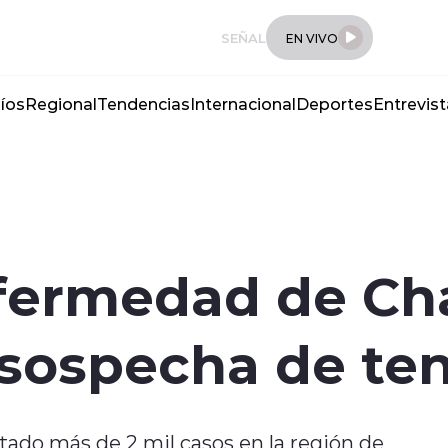
SEÑAL
EN VIVO
íos
Regional
Tendencias
Internacional
Deportes
Entrevist
nfermedad de Ch
 sospecha de ten
tado más de 2 mil casos en la región de