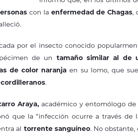
personas
enfermedad de Chagas
con la
,
lleció.
ocada por el insecto conocido popularmen
tamaño similar al de 
spécimen de un
as de color naranja
en su lomo, que sue
cordilleranos
.
zarro Araya,
académico y entomólogo de 
nó que la "infección ocurre a través de l
torrente sanguíneo
entra al
. No obstante, 