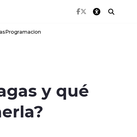
as
Programacion
agas y qué
erla?