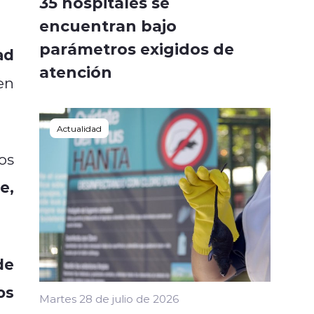
35 hospitales se
encuentran bajo
parámetros exigidos de
ad
atención
en
Actualidad
os
e,
de
os
Martes 28 de julio de 2026