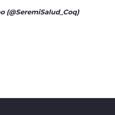
bo (@SeremiSalud_Coq)
April 14,