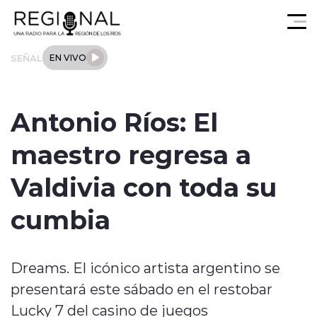
Click acá para ir directamente al contenido
SEÑAL
EN VIVO
Actualidad
Antonio Ríos: El
Los Ríos
maestro regresa a
Regional
Valdivia con toda su
Tendencias
cumbia
Internacional
Dreams. El icónico artista argentino se
Deportes
presentará este sábado en el restobar
Entrevistas
Lucky 7 del casino de juegos