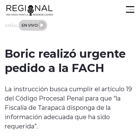
Click acá para ir directamente al contenido
SEÑAL
EN VIVO
Actualidad
Boric realizó urgente
Los Ríos
pedido a la FACH
Regional
La instrucción busca cumplir el artículo 19
Tendencias
del Código Procesal Penal para que “la
Internacional
Fiscalía de Tarapacá disponga de la
información adecuada que ha sido
Deportes
requerida”.
Entrevistas