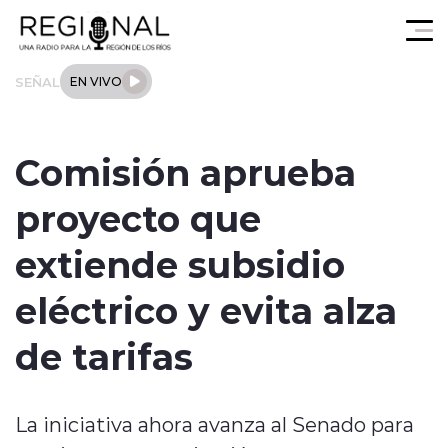
Click acá para ir directamente al contenido
SEÑAL
EN VIVO
Actualidad
Comisión aprueba
Los Ríos
proyecto que
Regional
extiende subsidio
Tendencias
eléctrico y evita alza
Internacional
de tarifas
Deportes
La iniciativa ahora avanza al Senado para
Entrevistas