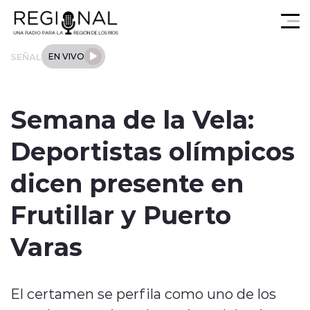
Click acá para ir directamente al contenido
SEÑAL
EN VIVO
Actualidad
Semana de la Vela:
Los Ríos
Deportistas olímpicos
Regional
dicen presente en
Tendencias
Frutillar y Puerto
Internacional
Varas
Deportes
El certamen se perfila como uno de los
Entrevistas