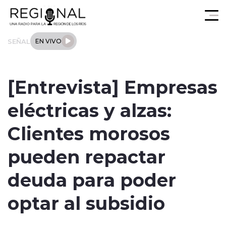
Click acá para ir directamente al contenido
SEÑAL
EN VIVO
Actualidad
[Entrevista] Empresas
Los Ríos
eléctricas y alzas:
Regional
Clientes morosos
Tendencias
pueden repactar
Internacional
deuda para poder
Deportes
optar al subsidio
Entrevistas