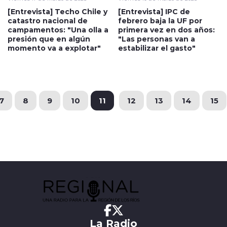
[Entrevista] Techo Chile y
[Entrevista] IPC de
catastro nacional de
febrero baja la UF por
campamentos: "Una olla a
primera vez en dos años:
presión que en algún
"Las personas van a
momento va a explotar"
estabilizar el gasto"
7
8
9
10
11
12
13
14
15
La Radio