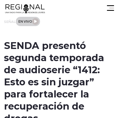
Click acá para ir directamente al contenido
SEÑAL
EN VIVO
Actualidad
SENDA presentó
Los Ríos
segunda temporada
Regional
de audioserie “1412:
Tendencias
Esto es sin juzgar”
Internacional
para fortalecer la
Deportes
recuperación de
drogas
Entrevistas