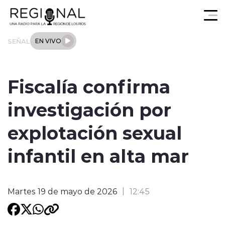
Click acá para ir directamente al contenido
SEÑAL
EN VIVO
Actualidad
Fiscalía confirma
Los Ríos
investigación por
Regional
explotación sexual
Tendencias
infantil en alta mar
Internacional
Martes 19 de mayo de 2026
12:45
Deportes
Entrevistas