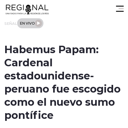
Click acá para ir directamente al contenido
SEÑAL
EN VIVO
Actualidad
Habemus Papam:
Los Ríos
Cardenal
Regional
estadounidense-
Tendencias
peruano fue escogido
Internacional
como el nuevo sumo
Deportes
pontífice
Entrevistas