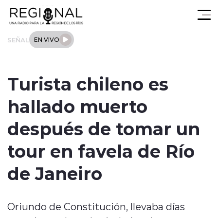
Click acá para ir directamente al contenido
SEÑAL
EN VIVO
Actualidad
Turista chileno es
Los Ríos
hallado muerto
Regional
después de tomar un
Tendencias
tour en favela de Río
Internacional
de Janeiro
Deportes
Oriundo de Constitución, llevaba días
Entrevistas