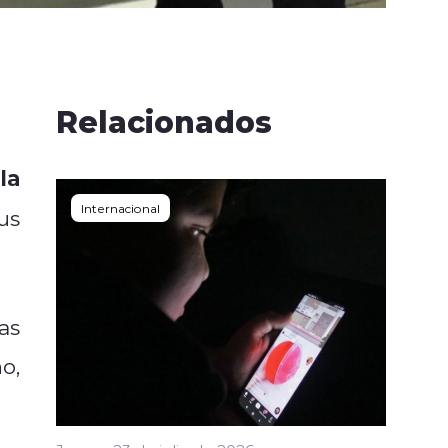
no
Relacionados
la
Internacional
us
as
o,