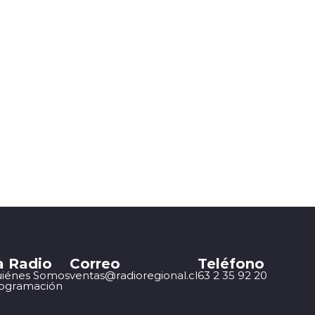
a Radio
Correo
Teléfono
iénes Somos
ventas@radioregional.cl
63 2 35 92 20
ogramación