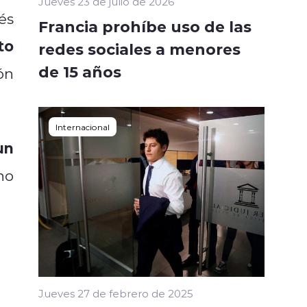
Jueves 23 de julio de 2026
és
Francia prohíbe uso de las
to
redes sociales a menores
de 15 años
ón
Internacional
un
no
Jueves 27 de febrero de 2025