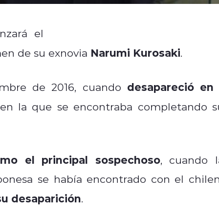
juicio de apelación del chile
enzará el
Narumi Kurosaki
imen de su exnovia
.
desapareció en 
iembre de 2016, cuando
r en la que se encontraba completando s
mo el principal sospechoso
, cuando l
aponesa se había encontrado con el chilen
su desaparición
.