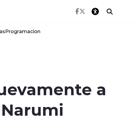
as
Programacion
nuevamente a
e Narumi