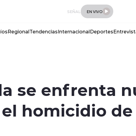
SEÑAL
EN VIVO
íos
Regional
Tendencias
Internacional
Deportes
Entrevist
da se enfrenta 
r el homicidio d