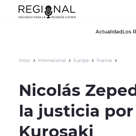
Click acá para ir directamente al contenido
Actualidad
Los R
Inicio
Internacional
Europa
Francia
Nicolás Zepe
la justicia po
Kurosaki