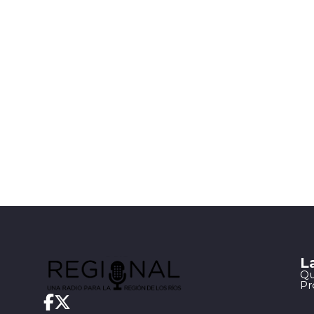
L
Qu
Pr