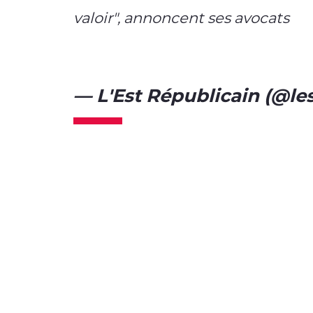
valoir", annoncent ses avocats
#A
https://t.co/Cz9B4yqUHg
— L'Est Républicain (@le