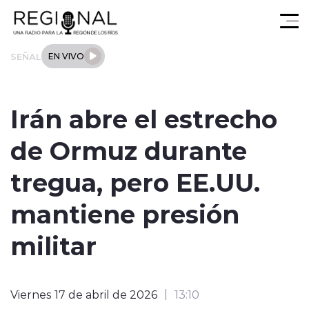
Click acá para ir directamente al contenido
SEÑAL
EN VIVO
Actualidad
Irán abre el estrecho
Los Ríos
de Ormuz durante
Regional
tregua, pero EE.UU.
Tendencias
mantiene presión
Internacional
militar
Deportes
Viernes 17 de abril de 2026
13:10
Entrevistas