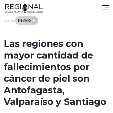
Click acá para ir directamente al contenido
SEÑAL
EN VIVO
Actualidad
Las regiones con
Los Ríos
mayor cantidad de
Regional
fallecimientos por
Tendencias
cáncer de piel son
Internacional
Antofagasta,
Deportes
Valparaíso y Santiago
Entrevistas