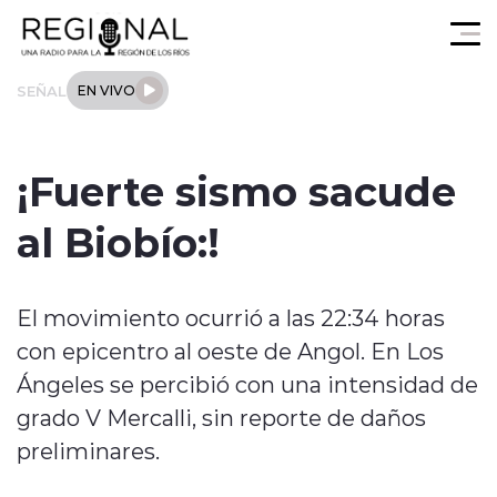
Click acá para ir directamente al contenido
SEÑAL
EN VIVO
Actualidad
¡Fuerte sismo sacude
Los Ríos
al Biobío:!
Regional
El movimiento ocurrió a las 22:34 horas
Tendencias
con epicentro al oeste de Angol. En Los
Internacional
Ángeles se percibió con una intensidad de
grado V Mercalli, sin reporte de daños
Deportes
preliminares.
Entrevistas