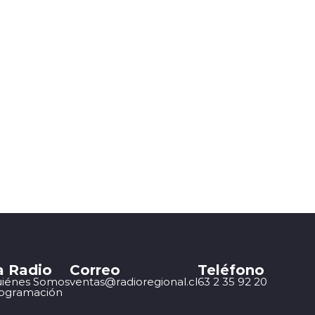
a Radio
Correo
Teléfono
iénes Somos
ventas@radioregional.cl
63 2 35 92 20
ogramación