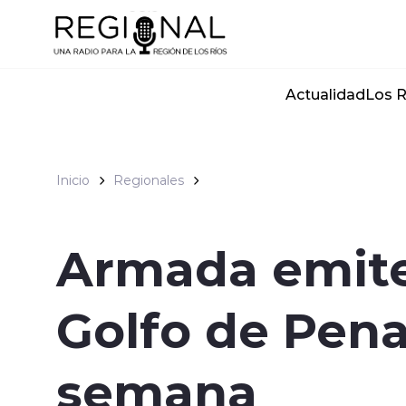
Click acá para ir directamente al contenido
Actualidad
Los R
Inicio
Regionales
Armada emite
Golfo de Pena
semana