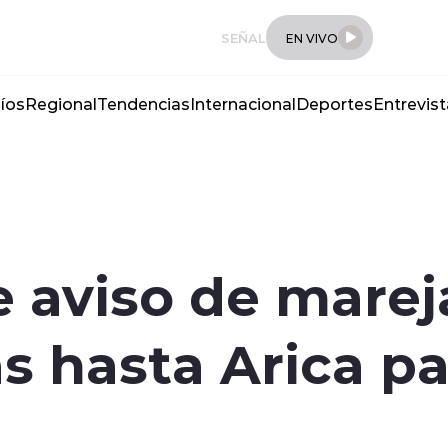
SEÑAL
EN VIVO
íos
Regional
Tendencias
Internacional
Deportes
Entrevist
 aviso de marej
s hasta Arica pa