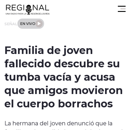
Click acá para ir directamente al contenido
SEÑAL
EN VIVO
Actualidad
Familia de joven
Los Ríos
fallecido descubre su
Regional
tumba vacía y acusa
Tendencias
que amigos movieron
Internacional
el cuerpo borrachos
Deportes
La hermana del joven denunció que la
Entrevistas