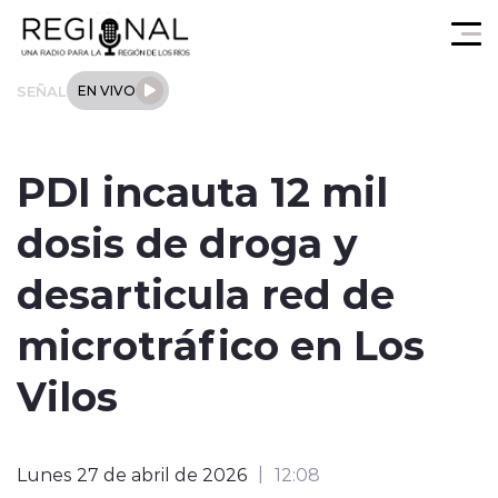
Click acá para ir directamente al contenido
SEÑAL
EN VIVO
Actualidad
PDI incauta 12 mil
Los Ríos
dosis de droga y
Regional
desarticula red de
Tendencias
microtráfico en Los
Internacional
Vilos
Deportes
Lunes 27 de abril de 2026
12:08
Entrevistas