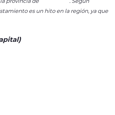
 la provincia de
#Neuquén
. Según
istamiento es un hito en la región, ya que
.twitter.com/t5tCDiH3NQ
apital)
February 18, 2025