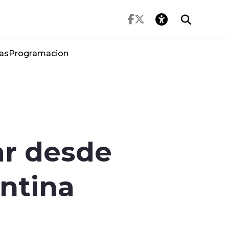
as
Programacion
ar desde
entina