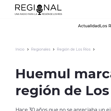
Click acá para ir directamente al contenido
Actualidad
Los R
Inicio
Regionales
Región de Los Ríos
Huemul marca
región de Los
Hace 30 años que no se apreciaba un ej