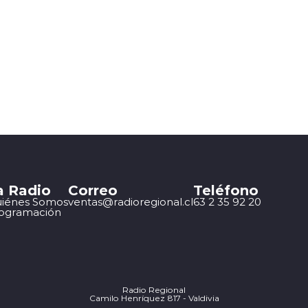
a Radio
Correo
Teléfono
iénes Somos
ventas@radioregional.cl
63 2 35 92 20
ogramación
Radio Regional
Camilo Henríquez 817 - Valdivia