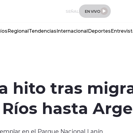
SEÑAL
EN VIVO
íos
Regional
Tendencias
Internacional
Deportes
Entrevist
 hito tras migr
 Ríos hasta Arg
emplar en el Parque Nacional Lanín.