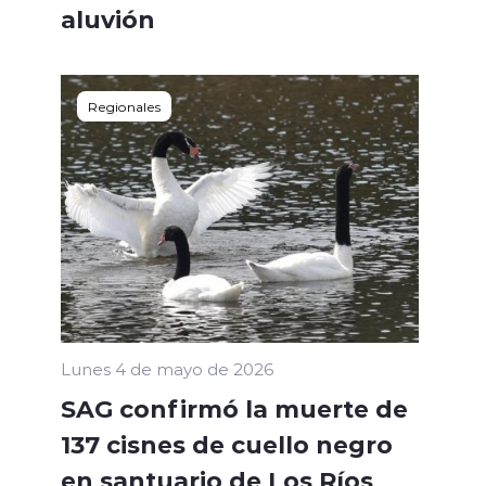
aluvión
Regionales
Lunes 4 de mayo de 2026
SAG confirmó la muerte de
137 cisnes de cuello negro
en santuario de Los Ríos