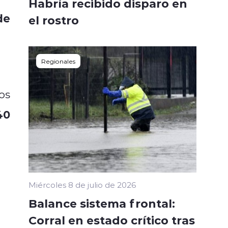
Habría recibido disparo en
de
el rostro
va
Regionales
os
40
Miércoles 8 de julio de 2026
Balance sistema frontal:
Corral en estado crítico tras