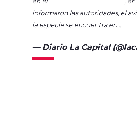
en el
#ParqueNacionalLanín
, en
informaron las autoridades, el av
la especie se encuentra en…
pic
— Diario La Capital (@lac