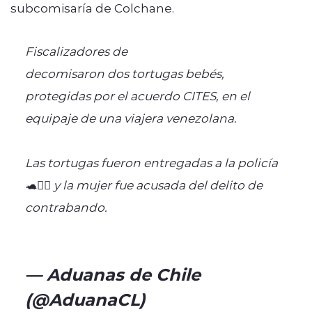
subcomisaría de Colchane.
Fiscalizadores de
@AduanaCL
decomisaron dos tortugas bebés,
protegidas por el acuerdo CITES, en el
equipaje de una viajera venezolana.
Las tortugas fueron entregadas a la policía
🐢👮‍♂️ y la mujer fue acusada del delito de
contrabando.
https://t.co/QqvlYqUfcq
pic.twitter.com/6SGwy8y39f
— Aduanas de Chile
(@AduanaCL)
February 21,