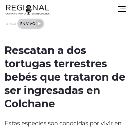
Click acá para ir directamente al contenido
SEÑAL
EN VIVO
Actualidad
Rescatan a dos
Los Ríos
tortugas terrestres
Regional
bebés que trataron de
Tendencias
ser ingresadas en
Internacional
Colchane
Deportes
Estas especies son conocidas por vivir en
Entrevistas