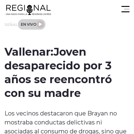
Click acá para ir directamente al contenido
SEÑAL
EN VIVO
Actualidad
Vallenar:Joven
Los Ríos
desaparecido por 3
Regional
años se reencontró
Tendencias
con su madre
Internacional
Los vecinos destacaron que Brayan no
Deportes
mostraba conductas delictivas ni
Entrevistas
asociadas al consumo de drogas, sino que