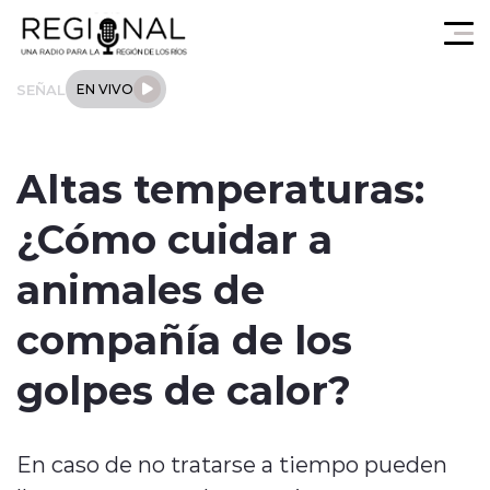
Click acá para ir directamente al contenido
SEÑAL
EN VIVO
Actualidad
Altas temperaturas:
Los Ríos
¿Cómo cuidar a
Regional
animales de
Tendencias
compañía de los
Internacional
golpes de calor?
Deportes
En caso de no tratarse a tiempo pueden
Entrevistas