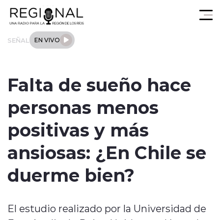
Click acá para ir directamente al contenido
SEÑAL
EN VIVO
Actualidad
Falta de sueño hace
Los Ríos
personas menos
Regional
positivas y más
Tendencias
ansiosas: ¿En Chile se
Internacional
duerme bien?
Deportes
El estudio realizado por la Universidad de
Entrevistas