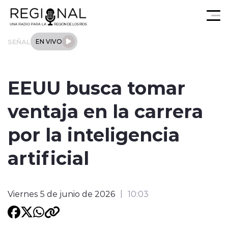
Click acá para ir directamente al contenido
SEÑAL
EN VIVO
Actualidad
EEUU busca tomar
Los Ríos
ventaja en la carrera
Regional
por la inteligencia
Tendencias
artificial
Internacional
Viernes 5 de junio de 2026
10:03
Deportes
Entrevistas