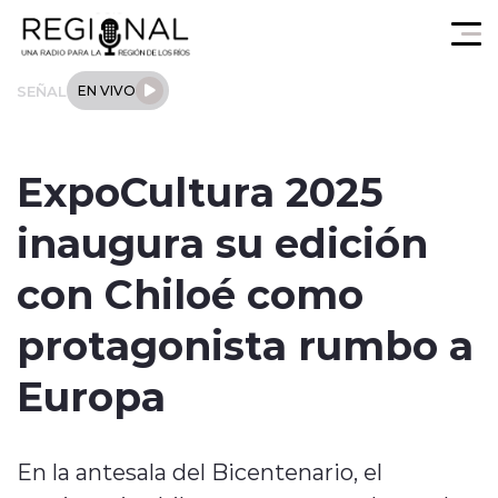
Click acá para ir directamente al contenido
SEÑAL
EN VIVO
Actualidad
ExpoCultura 2025
Los Ríos
inaugura su edición
Regional
con Chiloé como
Tendencias
protagonista rumbo a
Internacional
Europa
Deportes
En la antesala del Bicentenario, el
Entrevistas