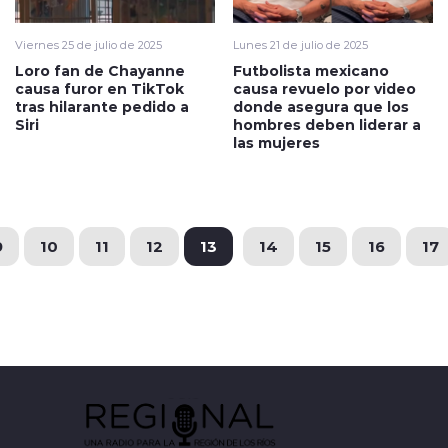
Viernes 25 de julio de 2025
Lunes 21 de julio de 2025
Loro fan de Chayanne
Futbolista mexicano
causa furor en TikTok
causa revuelo por video
tras hilarante pedido a
donde asegura que los
Siri
hombres deben liderar a
las mujeres
9
10
11
12
13
14
15
16
17