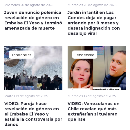
Miércoles 20 de agosto de 2025
Miércoles 20 de agosto de 2025
Joven denunció polémica
Jardín infantil en Las
revelación de género en
Condes deja de pagar
Embalse El Yeso y terminó
arriendo por 8 meses y
amenazada de muerte
desata indignación con
desalojo viral
Tendencias
Tendencias
Martes 19 de agosto de 2025
Miércoles 13 de agosto de 2025
VIDEO: Pareja hace
VIDEO: Venezolanos en
revelación de género en
Chile revelan qué más
el Embalse El Yeso y
extrañarían si tuvieran
estalla la controversia por
que irse
daños