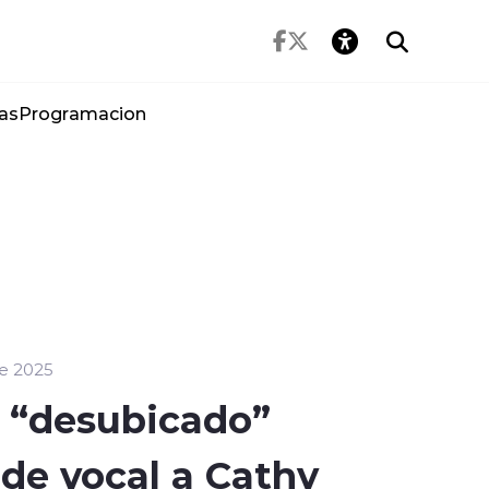
as
Programacion
e 2025
e “desubicado”
de vocal a Cathy