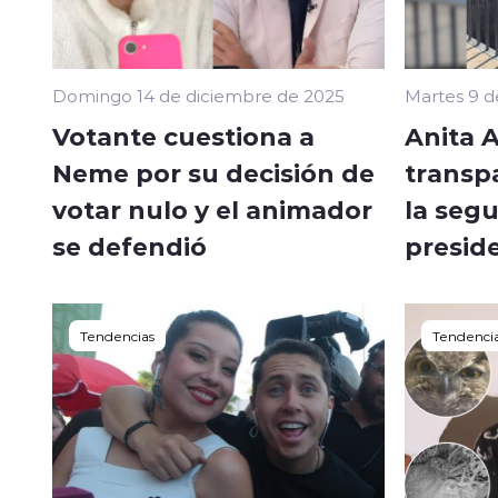
Domingo 14 de diciembre de 2025
Martes 9 d
Votante cuestiona a
Anita 
Neme por su decisión de
transp
votar nulo y el animador
la seg
se defendió
preside
Tendencias
Tendenci