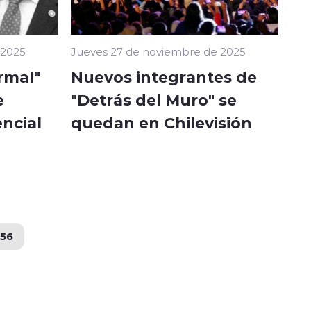
 2025
Jueves 27 de noviembre de 2025
rmal"
Nuevos integrantes de
e
"Detrás del Muro" se
encial
quedan en Chilevisión
56