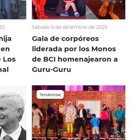
25
Sábado 6 de diciembre de 2025
hija
Gala de corpóreos
 en
liderada por los Monos
e Los
de BCI homenajearon a
nal
Guru-Guru
Tendencias