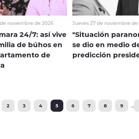
 de noviembre de 2025
Jueves 27 de noviembre de
ara 24/7: así vive
"Situación parano
milia de búhos en
se dio en medio d
artamento de
predicción presid
ra
2
3
4
5
6
7
8
9
...