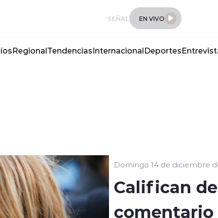
SEÑAL
EN VIVO
íos
Regional
Tendencias
Internacional
Deportes
Entrevist
Domingo 14 de diciembre d
Califican d
comentario 