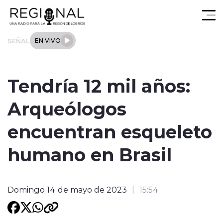
Click acá para ir directamente al contenido
SEÑAL
EN VIVO
Actualidad
Tendría 12 mil años:
Los Ríos
Arqueólogos
Regional
encuentran esqueleto
Tendencias
humano en Brasil
Internacional
Domingo 14 de mayo de 2023
15:54
Deportes
Entrevistas