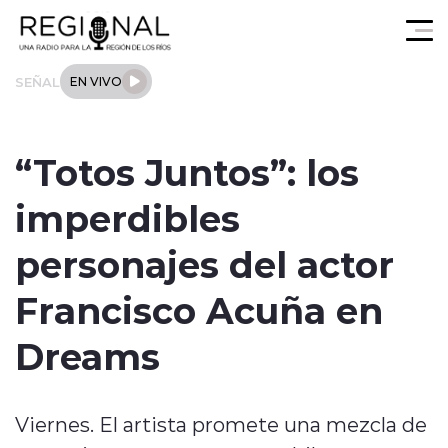
Click acá para ir directamente al contenido
SEÑAL
EN VIVO
Actualidad
“Totos Juntos”: los
Los Ríos
imperdibles
Regional
personajes del actor
Tendencias
Francisco Acuña en
Internacional
Dreams
Deportes
Viernes. El artista promete una mezcla de
Entrevistas