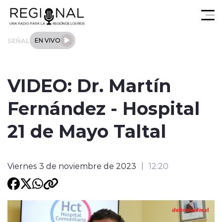
Click acá para ir directamente al contenido
SEÑAL
EN VIVO
Actualidad
VIDEO: Dr. Martín
Los Ríos
Fernández - Hospital
Regional
21 de Mayo Taltal
Tendencias
Viernes 3 de noviembre de 2023
12:20
Internacional
Deportes
Entrevistas